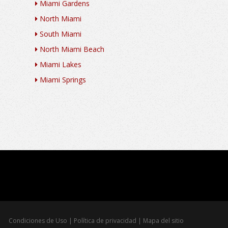
Miami Gardens
North Miami
South Miami
North Miami Beach
Miami Lakes
Miami Springs
Condiciones de Uso
|
Política de privacidad
|
Mapa del sitio