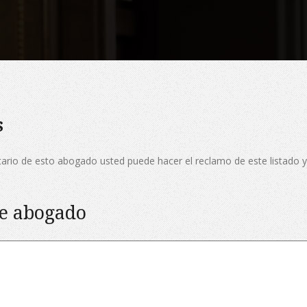
s
etario de esto abogado usted puede hacer el reclamo de este listado y
te abogado