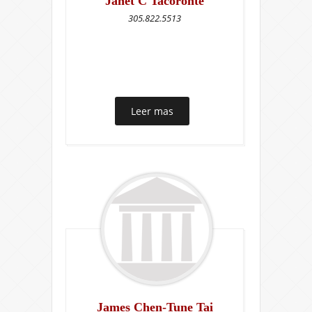
Janet C Tacoronte
305.822.5513
Leer mas
James Chen-Tune Tai